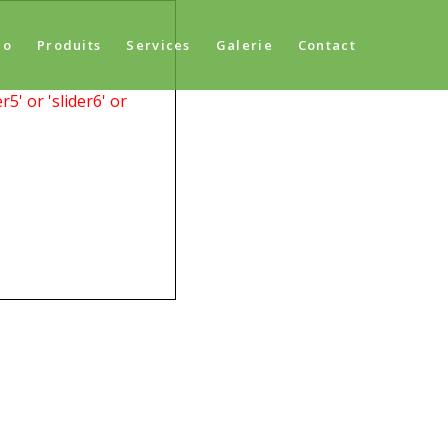
do
Produits
Services
Galerie
Contact
r5' or 'slider6' or