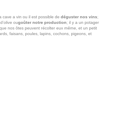
a cave a vin ou il est possible de
déguster nos vins
;
 d’olive ou
goûter notre production
; il y a un potager
que nos ôtes peuvent récolter eux même, et un petit
ards, faisans, poules, lapins, cochons, pigeons, et