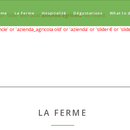
ome
La Ferme
Hospitalitè
Dégustations
What to 
or: Slider with alias
azienda agricola
not found.
' or 'azienda_agricola old' or 'azienda' or 'slider4' or 'slide
LA FERME