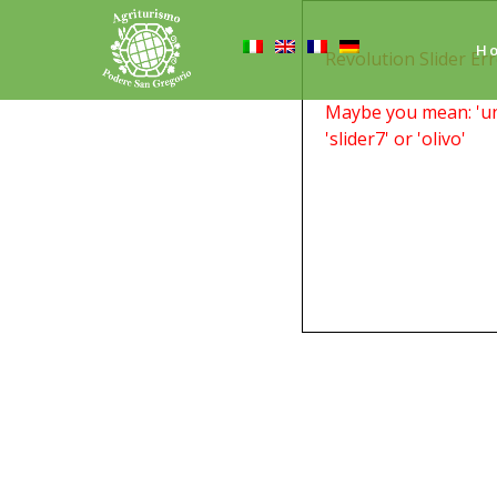
H
Revolution Slider Err
Maybe you mean: 'uncle
'slider7' or 'olivo'