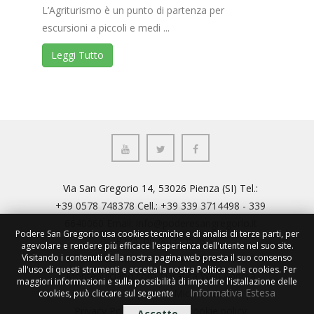
L’Agriturismo è un punto di partenza per
escursioni a piccoli e medi ...
Leggi Tutto
Via San Gregorio 14, 53026 Pienza (SI) Tel.:
+39 0578 748378 Cell.: +39 339 3714498 - 339
6640060 Email:
info@poderesangregorio.it
Podere San Gregorio usa cookies tecniche e di analisi di terze parti, per
P.IVA: 00780350526
agevolare e rendere più efficace l'esperienza dell'utente nel suo site.
Visitando i contenuti della nostra pagina web presta il suo consenso
Realizzazione sito internet
Studio Web
all'uso di questi strumenti e accetta la nostra Politica sulle cookies. Per
Montepulciano.com
/ Grafica Web
Andrea
maggiori informazioni e sulla possibilità di impedire l'istallazione delle
Informativa Estesa
Pisano
/ Sviluppo web
Michele Genito
|
cookies, può cliccare sul seguente
Privacy Policy : IT
-
EN
|
Cookie policy
Accetto