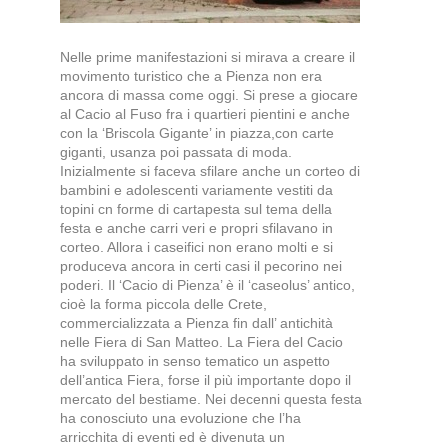
Nelle prime manifestazioni si mirava a creare il
movimento turistico che a Pienza non era
ancora di massa come oggi. Si prese a giocare
al Cacio al Fuso fra i quartieri pientini e anche
con la ‘Briscola Gigante’ in piazza,con carte
giganti, usanza poi passata di moda.
Inizialmente si faceva sfilare anche un corteo di
bambini e adolescenti variamente vestiti da
topini cn forme di cartapesta sul tema della
festa e anche carri veri e propri sfilavano in
corteo. Allora i caseifici non erano molti e si
produceva ancora in certi casi il pecorino nei
poderi. Il ‘Cacio di Pienza’ è il ‘caseolus’ antico,
cioè la forma piccola delle Crete,
commercializzata a Pienza fin dall’ antichità
nelle Fiera di San Matteo. La Fiera del Cacio
ha sviluppato in senso tematico un aspetto
dell’antica Fiera, forse il più importante dopo il
mercato del bestiame. Nei decenni questa festa
ha conosciuto una evoluzione che l’ha
arricchita di eventi ed è divenuta un