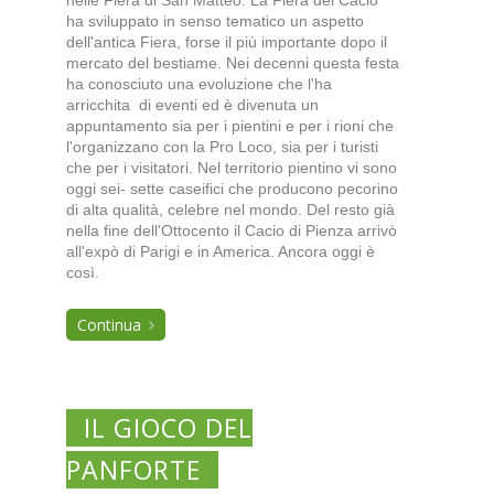
nelle Fiera di San Matteo. La Fiera del Cacio
ha sviluppato in senso tematico un aspetto
dell'antica Fiera, forse il più importante dopo il
mercato del bestiame. Nei decenni questa festa
ha conosciuto una evoluzione che l'ha
arricchita di eventi ed è divenuta un
appuntamento sia per i pientini e per i rioni che
l'organizzano con la Pro Loco, sia per i turisti
che per i visitatori. Nel territorio pientino vi sono
oggi sei- sette caseifici che producono pecorino
di alta qualità, celebre nel mondo. Del resto già
nella fine dell'Ottocento il Cacio di Pienza arrivò
all'expò di Parigi e in America. Ancora oggi è
così.
Continua
IL GIOCO DEL
PANFORTE